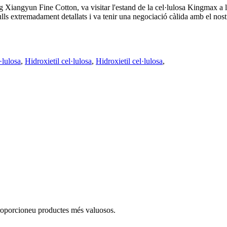
 Xiangyun Fine Cotton, va visitar l'estand de la cel·lulosa Kingmax a 
s extremadament detallats i va tenir una negociació càlida amb el nost
·lulosa
,
Hidroxietil cel·lulosa
,
Hidroxietil cel·lulosa
,
 proporcioneu productes més valuosos.