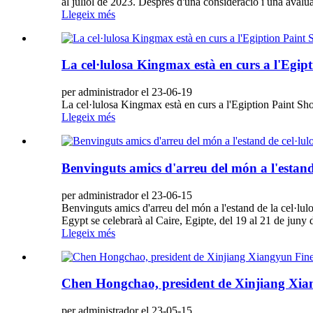
al juliol de 2023. Després d'una consideració i una avalua
Llegeix més
La cel·lulosa Kingmax està en curs a l'Egip
per administrador el 23-06-19
La cel·lulosa Kingmax està en curs a l'Egiption Paint S
Llegeix més
Benvinguts amics d'arreu del món a l'estan
per administrador el 23-06-15
Benvinguts amics d'arreu del món a l'estand de la cel·l
Egypt se celebrarà al Caire, Egipte, del 19 al 21 de juny
Llegeix més
Chen Hongchao, president de Xinjiang Xiangy
per administrador el 23-05-15