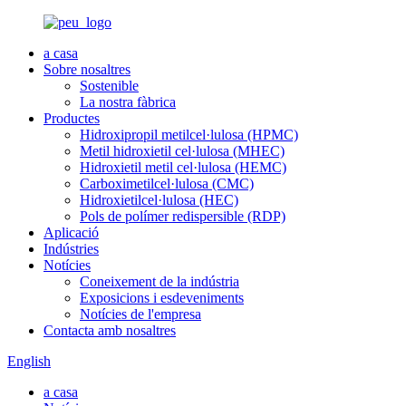
a casa
Sobre nosaltres
Sostenible
La nostra fàbrica
Productes
Hidroxipropil metilcel·lulosa (HPMC)
Metil hidroxietil cel·lulosa (MHEC)
Hidroxietil metil cel·lulosa (HEMC)
Carboximetilcel·lulosa (CMC)
Hidroxietilcel·lulosa (HEC)
Pols de polímer redispersible (RDP)
Aplicació
Indústries
Notícies
Coneixement de la indústria
Exposicions i esdeveniments
Notícies de l'empresa
Contacta amb nosaltres
English
a casa