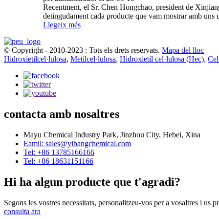
Recentment, el Sr. Chen Hongchao, president de Xinjiang
detingudament cada producte que vam mostrar amb uns ull
Llegeix més
© Copyright - 2010-2023 : Tots els drets reservats.
Mapa del lloc
Hidroxietilcel·lulosa
,
Metilcel·lulosa
,
Hidroxietil cel·lulosa (Hec)
,
Cel
contacta amb nosaltres
Mayu Chemical Industry Park, Jinzhou City, Hebei, Xina
Eamil: sales@yibangchemical.com
Tel: +86 13785166166
Tel: +86 18631151166
Hi ha algun producte que t'agradi?
Segons les vostres necessitats, personalitzeu-vos per a vosaltres i us
consulta ara