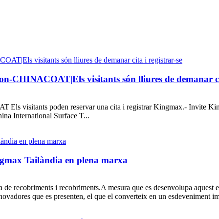
on-CHINACOAT|Els visitants són lliures de demanar cita
ls visitants poden reservar una cita i registrar Kingmax.- Invite King
 International Surface T...
ingmax Tailàndia en plena marxa
a de recobriments i recobriments.A mesura que es desenvolupa aquest esd
innovadores que es presenten, el que el converteix en un esdeveniment imp