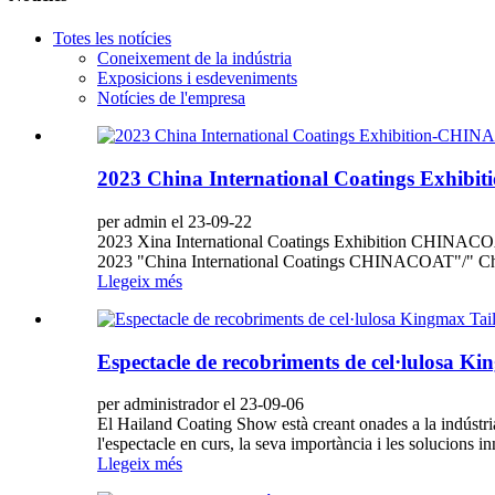
Totes les notícies
Coneixement de la indústria
Exposicions i esdeveniments
Notícies de l'empresa
2023 China International Coatings Exhibiti
per admin el 23-09-22
2023 Xina International Coatings Exhibition CHINACOAT|E
2023 "China International Coatings CHINACOAT"/" China
Llegeix més
Espectacle de recobriments de cel·lulosa K
per administrador el 23-09-06
El Hailand Coating Show està creant onades a la indústri
l'espectacle en curs, la seva importància i les solucions 
Llegeix més