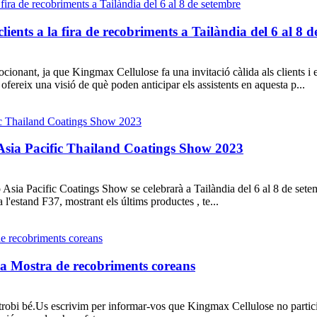
ents a la fira de recobriments a Tailàndia del 6 al 8 d
onant, ja que Kingmax Cellulose fa una invitació càlida als clients i e
ofereix una visió de què poden anticipar els assistents en aquesta p...
l'Asia Pacific Thailand Coatings Show 2023
Asia Pacific Coatings Show se celebrarà a Tailàndia del 6 al 8 de sete
 l'estand F37, mostrant els últims productes , te...
la Mostra de recobriments coreans
trobi bé.Us escrivim per informar-vos que Kingmax Cellulose no partici