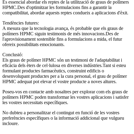
És essencial abordar els reptes de la utilització de graus de polímers
HPMC.Des d'optimitzar les formulacions fins a garantir la
compatibilitat, abordar aquests reptes condueix a aplicacions d'èxit.
Tendències futures:
A mesura que la tecnologia avança, és probable que els graus de
polímers HPMC siguin testimonis de més innovacions.Des de
l'aprovisionament sostenible fins a formulacions a mida, el futur
ofereix possibilitats emocionants.
Conclusió:
Els graus de polímer HPMC són un testimoni de l'adaptabilitat i
eficàcia dels èters de cel·lulosa en diverses indústries.Tant si esteu
formulant productes farmacèutics, construint edificis o
desenvolupant productes per a la cura personal, el grau de polímer
HPMC adequat pot elevar el vostre producte a noves altures.
Poseu-vos en contacte amb nosaltres per explorar com els graus de
polímers HPMC poden transformar les vostres aplicacions i satisfer
les vostres necessitats específiques.
No dubteu a personalitzar el contingut en funció de les vostres
preferències específiques o la informació addicional que vulgueu
incloure.