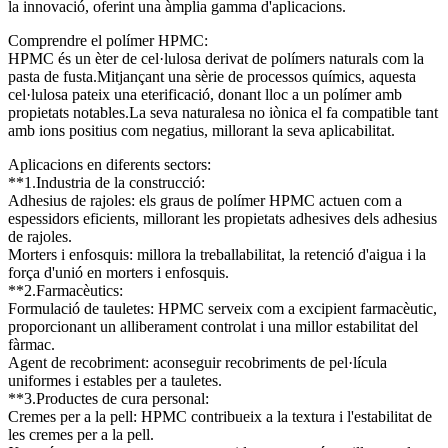
la innovació, oferint una àmplia gamma d'aplicacions.
Comprendre el polímer HPMC:
HPMC és un èter de cel·lulosa derivat de polímers naturals com la
pasta de fusta.Mitjançant una sèrie de processos químics, aquesta
cel·lulosa pateix una eterificació, donant lloc a un polímer amb
propietats notables.La seva naturalesa no iònica el fa compatible tant
amb ions positius com negatius, millorant la seva aplicabilitat.
Aplicacions en diferents sectors:
**1.Industria de la construcció:
Adhesius de rajoles: els graus de polímer HPMC actuen com a
espessidors eficients, millorant les propietats adhesives dels adhesius
de rajoles.
Morters i enfosquis: millora la treballabilitat, la retenció d'aigua i la
força d'unió en morters i enfosquis.
**2.Farmacèutics:
Formulació de tauletes: HPMC serveix com a excipient farmacèutic,
proporcionant un alliberament controlat i una millor estabilitat del
fàrmac.
Agent de recobriment: aconseguir recobriments de pel·lícula
uniformes i estables per a tauletes.
**3.Productes de cura personal:
Cremes per a la pell: HPMC contribueix a la textura i l'estabilitat de
les cremes per a la pell.