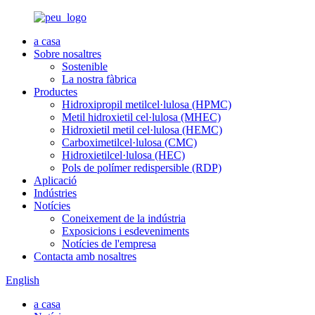
a casa
Sobre nosaltres
Sostenible
La nostra fàbrica
Productes
Hidroxipropil metilcel·lulosa (HPMC)
Metil hidroxietil cel·lulosa (MHEC)
Hidroxietil metil cel·lulosa (HEMC)
Carboximetilcel·lulosa (CMC)
Hidroxietilcel·lulosa (HEC)
Pols de polímer redispersible (RDP)
Aplicació
Indústries
Notícies
Coneixement de la indústria
Exposicions i esdeveniments
Notícies de l'empresa
Contacta amb nosaltres
English
a casa