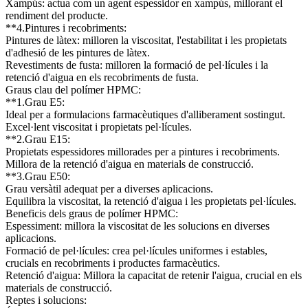
Xampús: actua com un agent espessidor en xampús, millorant el
rendiment del producte.
**4.Pintures i recobriments:
Pintures de làtex: milloren la viscositat, l'estabilitat i les propietats
d'adhesió de les pintures de làtex.
Revestiments de fusta: milloren la formació de pel·lícules i la
retenció d'aigua en els recobriments de fusta.
Graus clau del polímer HPMC:
**1.Grau E5:
Ideal per a formulacions farmacèutiques d'alliberament sostingut.
Excel·lent viscositat i propietats pel·lícules.
**2.Grau E15:
Propietats espessidores millorades per a pintures i recobriments.
Millora de la retenció d'aigua en materials de construcció.
**3.Grau E50:
Grau versàtil adequat per a diverses aplicacions.
Equilibra la viscositat, la retenció d'aigua i les propietats pel·lícules.
Beneficis dels graus de polímer HPMC:
Espessiment: millora la viscositat de les solucions en diverses
aplicacions.
Formació de pel·lícules: crea pel·lícules uniformes i estables,
crucials en recobriments i productes farmacèutics.
Retenció d'aigua: Millora la capacitat de retenir l'aigua, crucial en els
materials de construcció.
Reptes i solucions: